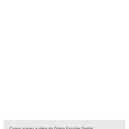
Como surgiu a ideia do Diário Escolar Digital